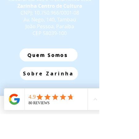
Zarinha Centro de Cultura
CNPJ:
10.750.966
/0001-08
Av. Nego, 140, Tambaú
João Pessoa, Paraíba
CEP
58039-100
Quem Somos
Sobre Zarinha
Plataforma EaD
Email
Telefone: