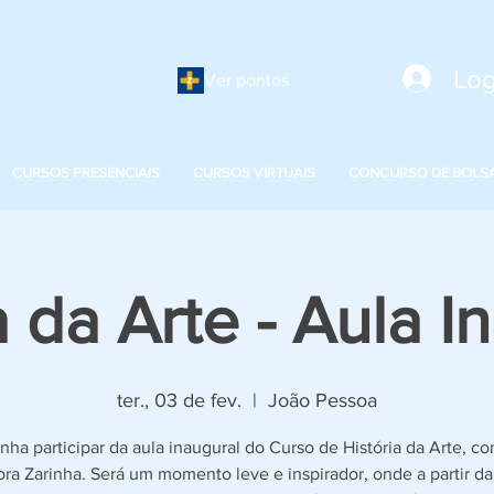
Log
Ver pontos
CURSOS PRESENCIAIS
CURSOS VIRTUAIS
CONCURSO DE BOLS
a da Arte - Aula I
ter., 03 de fev.
  |  
João Pessoa
nha participar da aula inaugural do Curso de História da Arte, co
ora Zarinha. Será um momento leve e inspirador, onde a partir da