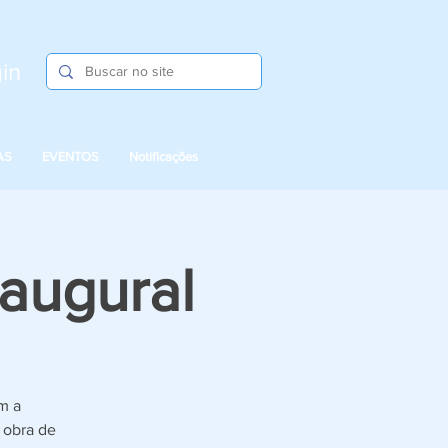
in
AS
EVENTOS
Notificações
naugural
m a
 obra de