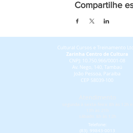
Compartilhe e
Cultural Cursos e Treinamento Lt
Zarinha Centro de Cultura
CNPJ: 10.750.966/0001-08
Av. Nego, 140, Tambaú
João Pessoa, Paraíba
CEP 58039-100
Atendimento
segunda à sexta-feira: 8h às 12h e
13h às 21h
sábado: 8h às 12h
Telefone:
(83) 99843-0013