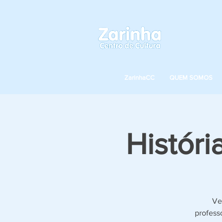
ZarinhaCC
QUEM SOMOS
Históri
Ve
profess