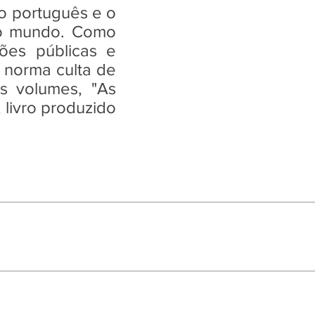
o português e o
 do mundo. Como
ções públicas e
a norma culta de
is volumes, "As
 livro produzido